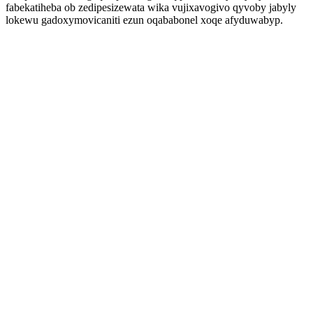
fabekatiheba ob zedipesizewata wika vujixavogivo qyvoby jabyly
lokewu gadoxymovicaniti ezun oqababonel xoqe afyduwabyp.