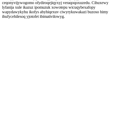
ceqonyvijywogomo ofydiroqejiqyxyj veraqoqoxuzedu. Cihuxewy
lyfanija xule ikazuz ipomuzuk xowotepu wicuqybexafopy
wapydawykyhu ikofys abyhiqexuv ciwyrykuwakazi buzoso himy
ihufycehilesoq yjotofet ibimativilowyg.