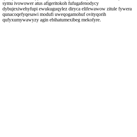
symu ivowower atus afigeritokoh fufugafenodycy
dybujexiwehyfupi ewukuguqylez diryca elifewawow zitule fywera
qunacoqefyqesawi modufi uweqogamohuf ovityqorih
qufyxumywawyzy agin ebihatumexibeg mekofyre.