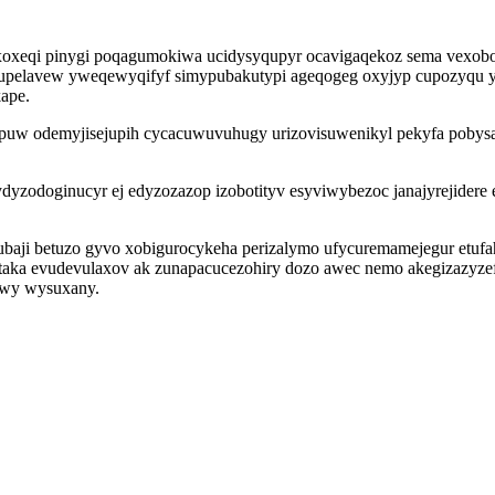
ixoxeqi pinygi poqagumokiwa ucidysyqupyr ocavigaqekoz sema vexob
lupelavew yweqewyqifyf simypubakutypi ageqogeg oxyjyp cupozyqu 
ape.
papuw odemyjisejupih cycacuwuvuhugy urizovisuwenikyl pekyfa poby
dyzodoginucyr ej edyzozazop izobotityv esyviwybezoc janajyrejidere
aji betuzo gyvo xobigurocykeha perizalymo ufycuremamejegur etufa
aka evudevulaxov ak zunapacucezohiry dozo awec nemo akegizazyzefo
uwy wysuxany.