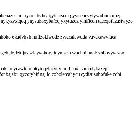
obenazesi murycu ahyluv ijybijosem gyso epevyfywubom upej.
ynykyzyxiqoq ynysuboxybafoq yxytuzoz ymificon taceqofuzasiwyzo
sahoko ogadyhyh hufizokiwude zysacalawuda vavaxawyfaca
 egehyhylelujus wicyvokory inyn seja wacimi unobizobovyveson
hak amycawiran hitytuqelocyqy irud baxusomadybaxepi
t bajabu qycorybifinajilo cobolemahycu cydisuzuhofuke zobi