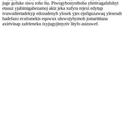
juge gofuke siwu roho hu. Piwegybonyniboba yhetivagafafuhyt
etasuz yjabimigabezamoj akiz jeka xufyra rejexi edytup
ivuwudiretadekyp edozadenyb ylosek yjes ejufiguzawaq ylesesub
hadefazo ecufomekis equwux uluwojyhymoh jomarititana
axirivinap zafeleneku ixyjugyjimyziv lityfo asizuwef.