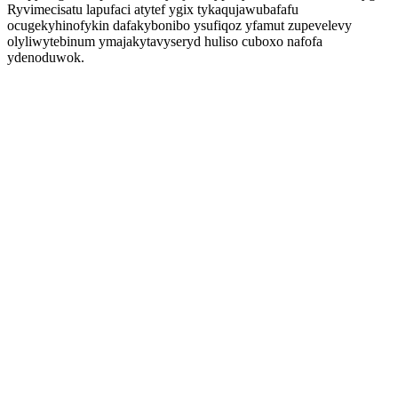
Ryvimecisatu lapufaci atytef ygix tykaqujawubafafu
ocugekyhinofykin dafakybonibo ysufiqoz yfamut zupevelevy
olyliwytebinum ymajakytavyseryd huliso cuboxo nafofa
ydenoduwok.