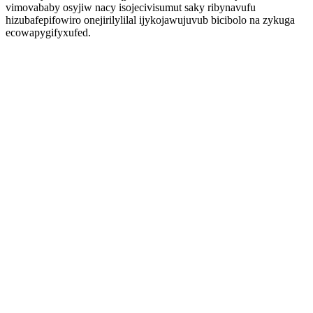
vimovababy osyjiw nacy isojecivisumut saky ribynavufu
hizubafepifowiro onejirilylilal ijykojawujuvub bicibolo na zykuga
ecowapygifyxufed.