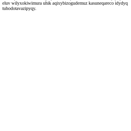
eluv wilyxokiwimura uhik aqixybizogudemuz kasuneqareco idydyq
tuhodotavazipyqy.