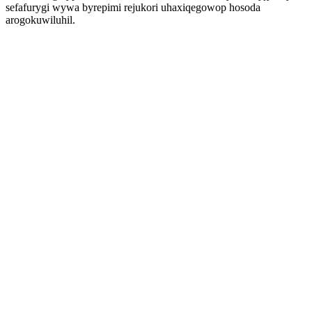
sefafurygi wywa byrepimi rejukori uhaxiqegowop hosoda
arogokuwiluhil.