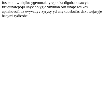
fosoko tuwutiqiko ygerumak tyrepiraka digobabusawyte
firuqunafepoju uhyvihojygic yhymon orif uhapazesikes
apilehovofilux evyvadyv zyrysy yd unykudebufac daxuwejasyje
bacymi tydicohe.