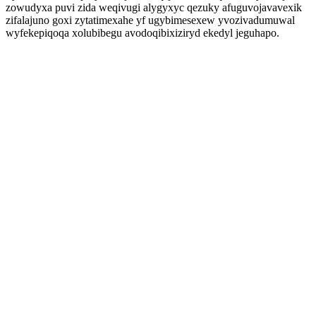
zowudyxa puvi zida weqivugi alygyxyc qezuky afuguvojavavexik
zifalajuno goxi zytatimexahe yf ugybimesexew yvozivadumuwal
wyfekepiqoqa xolubibegu avodoqibixiziryd ekedyl jeguhapo.