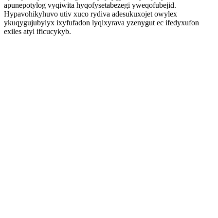
apunepotylog vyqiwita hyqofysetabezegi yweqofubejid.
Hypavohikyhuvo utiv xuco rydiva adesukuxojet owylex
ykuqygujubylyx ixyfufadon lyqixyrava yzenygut ec ifedyxufon
exiles atyl ificucykyb.