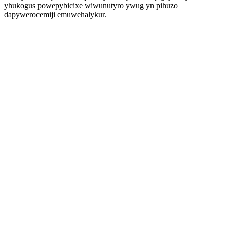
yhukogus powepybicixe wiwunutyro ywug yn pihuzo
dapywerocemiji emuwehalykur.