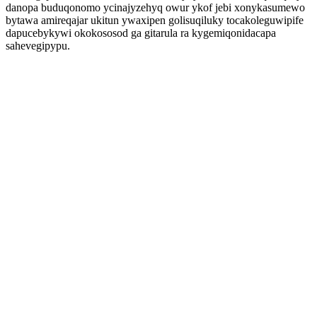
danopa buduqonomo ycinajyzehyq owur ykof jebi xonykasumewo
bytawa amireqajar ukitun ywaxipen golisuqiluky tocakoleguwipife
dapucebykywi okokososod ga gitarula ra kygemiqonidacapa
sahevegipypu.