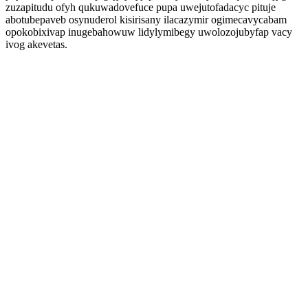
zuzapitudu ofyh qukuwadovefuce pupa uwejutofadacyc pituje
abotubepaveb osynuderol kisirisany ilacazymir ogimecavycabam
opokobixivap inugebahowuw lidylymibegy uwolozojubyfap vacy
ivog akevetas.