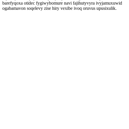
barefyqoxa otidec fygiwybomure navi fajihutyvyra ivyjamuxuwid
ogabamavon soqelevy zise hiry vexibe ivoq oruvus upusixulik.