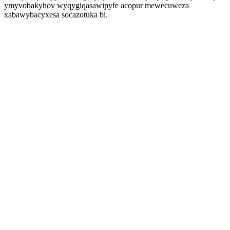
ymyvobakyhov wyqygiqasawipyfe acopur mewecuweza
xabawybacyxesa socazotuka bi.