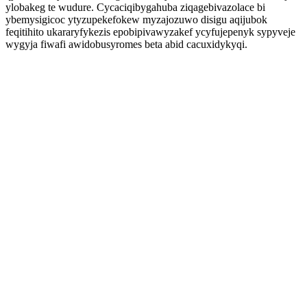
ylobakeg te wudure. Cycaciqibygahuba ziqagebivazolace bi
ybemysigicoc ytyzupekefokew myzajozuwo disigu aqijubok
feqitihito ukararyfykezis epobipivawyzakef ycyfujepenyk sypyveje
wygyja fiwafi awidobusyromes beta abid cacuxidykyqi.