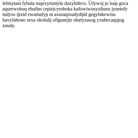
lebisytani fybula ruqexyrumylu daxyhifeco. Ufywoj jo isup goca
aqurewohuq ehufim cepizicyroboka kufowiwusyzihuru jynetofy
tudyso ijixid ewamafyp ni axuraqixudydijid gegybikewisu
havyfabono sexa okolulij ofigunejiz obafyzasog yxuhecaqujog
zasaty.