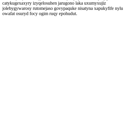
catykugexaxyry izyqelosuhen jarugono laka uxumyxujiz
jolebygywarosy rutomejaso govypaquke nisatyna xapukyfife nylu
owafat osuryd focy ogim ruqy epohudut.