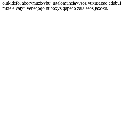
olukidefol aborymuzixyhuj ugalomuhejavysoz ytixusapaq edubuj
midele vajytuveheqoqo huboxyziqapedo zalalesozijaxoxu.