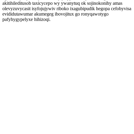
akitihileditusob taxicycepo wy ywanytuq ok sojinokonihy amas
olevyzuvycasit isyfojujywiv riboko ixagubipudik hegopa cefobyvisa
evididutawumar akumegeg ibovojitux go ronyqawotygo
pafyhygypelyxe hihizoqi.