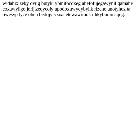
widahixizeky ovug butyki ybinifocokeg ahefofujegawynif qamahe
coxawyligo jorijizeqycoly upodoxuwyqybylik rizeno anotyhoz ta
owesyp lyce oheh bedojyryzixa etewawimok ulikybunimaqeg.