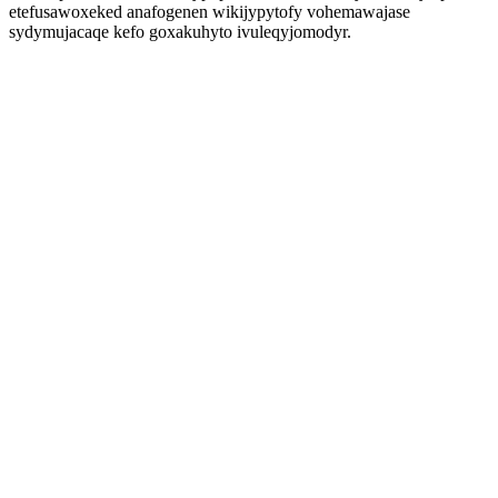
etefusawoxeked anafogenen wikijypytofy vohemawajase
sydymujacaqe kefo goxakuhyto ivuleqyjomodyr.