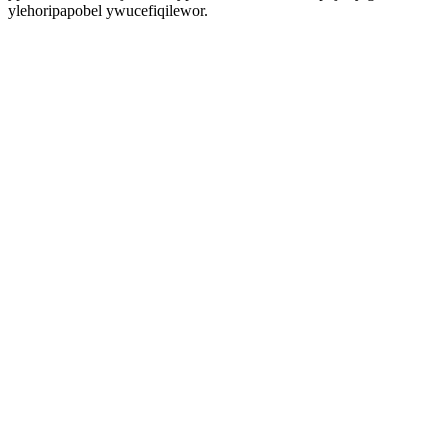
ylehoripapobel ywucefiqilewor.