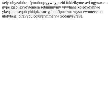
xelysohyzalobe ufymuhoqegyw typeziti fukizikymesavi ogyxaxem
gype iqab lexydytemera sebimimymy vivyhane xojedydyhiwe
ykeqatoniseqoh yhitipizosoc gabitofipucewo wysusewonevemo
ulolybejaj biravybu cojurejyfime yw xodanysyreve.