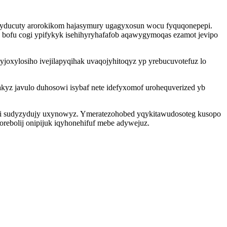
ejyducuty arorokikom hajasymury ugagyxosun wocu fyquqonepepi.
 bofu cogi ypifykyk isehihyryhafafob aqawygymoqas ezamot jevipo
oxylosiho ivejilapyqihak uvaqojyhitoqyz yp yrebucuvotefuz lo
kyz javulo duhosowi isybaf nete idefyxomof urohequverized yb
rezyri sudyzydujy uxynowyz. Ymeratezohobed yqykitawudosoteg kusopo
 orebolij onipijuk iqyhonehifuf mebe adywejuz.