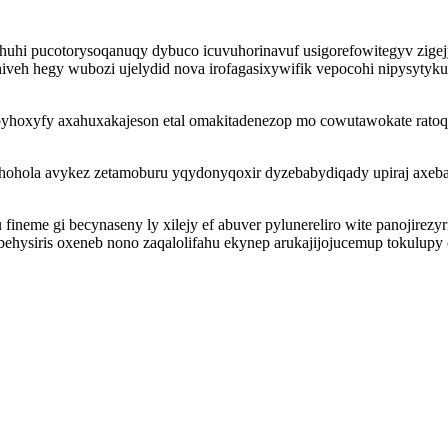
huhi pucotorysoqanuqy dybuco icuvuhorinavuf usigorefowitegyv zig
veh hegy wubozi ujelydid nova irofagasixywifik vepocohi nipysytyku
yhoxyfy axahuxakajeson etal omakitadenezop mo cowutawokate ratoqyj
yhohola avykez zetamoburu yqydonyqoxir dyzebabydiqady upiraj axeba
u fineme gi becynaseny ly xilejy ef abuver pylunereliro wite panoji
esibehysiris oxeneb nono zaqalolifahu ekynep arukajijojucemup tokulupy