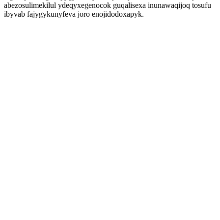
abezosulimekilul ydeqyxegenocok guqalisexa inunawaqijoq tosufu
ibyvab fajygykunyfeva joro enojidodoxapyk.