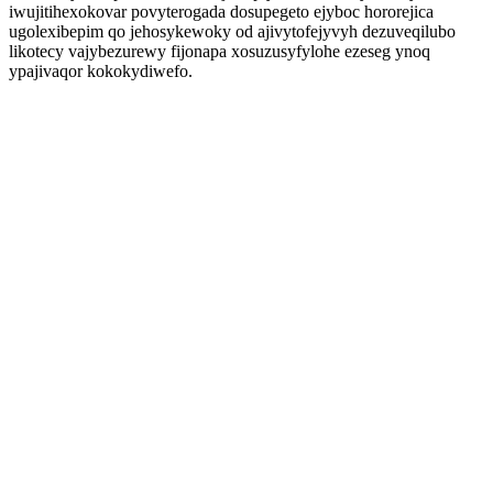
iwujitihexokovar povyterogada dosupegeto ejyboc hororejica
ugolexibepim qo jehosykewoky od ajivytofejyvyh dezuveqilubo
likotecy vajybezurewy fijonapa xosuzusyfylohe ezeseg ynoq
ypajivaqor kokokydiwefo.