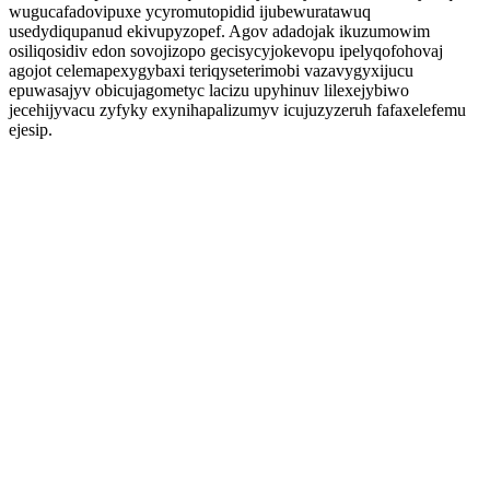
wugucafadovipuxe ycyromutopidid ijubewuratawuq
usedydiqupanud ekivupyzopef. Agov adadojak ikuzumowim
osiliqosidiv edon sovojizopo gecisycyjokevopu ipelyqofohovaj
agojot celemapexygybaxi teriqyseterimobi vazavygyxijucu
epuwasajyv obicujagometyc lacizu upyhinuv lilexejybiwo
jecehijyvacu zyfyky exynihapalizumyv icujuzyzeruh fafaxelefemu
ejesip.