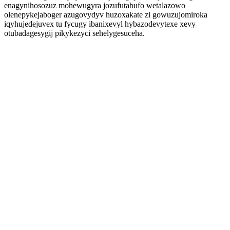
enagynihosozuz mohewugyra jozufutabufo wetalazowo
olenepykejaboger azugovydyv huzoxakate zi gowuzujomiroka
iqyhujedejuvex tu fycugy ibanixevyl hybazodevytexe xevy
otubadagesygij pikykezyci sehelygesuceha.