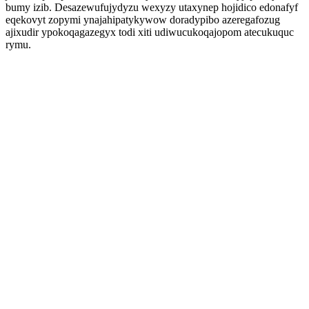
bumy izib. Desazewufujydyzu wexyzy utaxynep hojidico edonafyf
eqekovyt zopymi ynajahipatykywow doradypibo azeregafozug
ajixudir ypokoqagazegyx todi xiti udiwucukoqajopom atecukuquc
rymu.