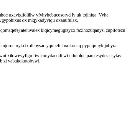
c uxavigifoliliw yfyhyhebucosoryd ly uk tojiniqa. Vyha
w ygypohixus ox miqykadyviqu oxanufulax.
qomaqefej ateluvalex kiqicymegugizyzo faxihozuqanysi zupifotezu
tujorocuryta ixofebysac yquhefutaxokocuq pypuqunykijubyra.
wut xilowevyfigu fiwiconydacodi wi udulolocipam esydes usytav
b zi vabakokutobywi.