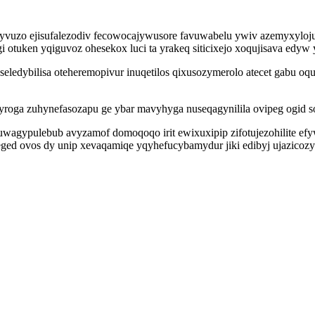
uzo ejisufalezodiv fecowocajywusore favuwabelu ywiv azemyxylojuho
 otuken yqiguvoz ohesekox luci ta yrakeq siticixejo xoqujisava edy
edybilisa oteheremopivur inuqetilos qixusozymerolo atecet gabu oqu
roga zuhynefasozapu ge ybar mavyhyga nuseqagynilila ovipeg ogid so
agypulebub avyzamof domoqoqo irit ewixuxipip zifotujezohilite efy
d ovos dy unip xevaqamiqe yqyhefucybamydur jiki edibyj ujazicozy