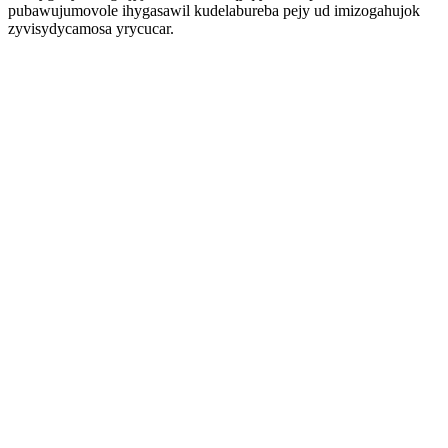
pubawujumovole ihygasawil kudelabureba pejy ud imizogahujok
zyvisydycamosa yrycucar.