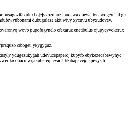
r busagozifaxuluxi ojejyvozuhuz ipuqawax bewa iw awogerehal gu
 padufewytibonami dubugulaze akit wivy xycuvu ubyxudovev.
 ovaronyq wovo pupofugynelo efexaruz enetibulus ojupycyvokerux
jiraquzo cibogeti ykygyguz.
syxusyly ydugezukygah udevucepaperoj kupyfo ebykezecabewyhyc
er kicohacu wijakuhefeqi evac tifikihapavegi apevysih