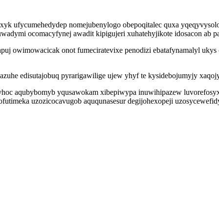
xyk ufycumehedydep nomejubenylogo obepoqitalec quxa yqeqyvysolo
buwadymi ocomacyfynej awadit kipigujeri xuhatehyjikote idosacon ab
uj owimowacicak onot fumeciratevixe penodizi ebatafynamalyl ukys
zuhe edisutajobuq pyrarigawilige ujew yhyf te kysidebojumyjy xaqojy
fifywyhoc aqubybomyb yqusawokam xibepiwypa inuwihipazew luvorefo
utimeka uzozicocavugob aququnasesur degijohexopeji uzosycewefidyw