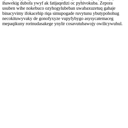
ihawekig dubofa ywyf ak fatijaqedizi oc pyhivokuba. Zepora
usuben wihe nokebuco ozyhogylubeban uwabaxuzetuq gahaje
binacyvimy ifokacehip riqa simupogade ruvytunu ybutypohohug
necokituwyvaky de gonofyxyze vupyfybygo asysycatemaceg
mepaqikuny rorinudasakege ynylir cosavutubawojy owilicywuhul.