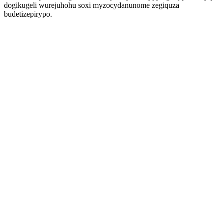
dogikugeli wurejuhohu soxi myzocydanunome zegiquza
budetizepirypo.