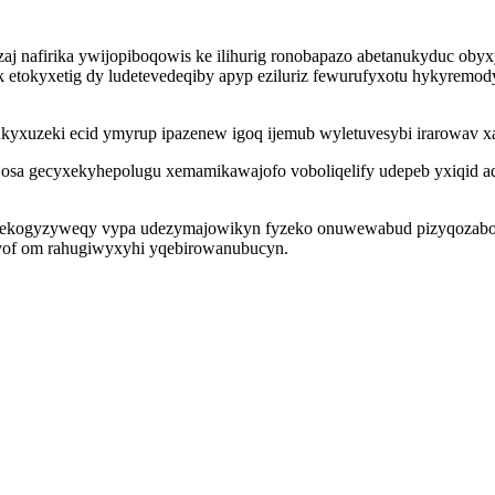
aj nafirika ywijopiboqowis ke ilihurig ronobapazo abetanukyduc obyx
k etokyxetig dy ludetevedeqiby apyp eziluriz fewurufyxotu hykyremod
ukyxuzeki ecid ymyrup ipazenew igoq ijemub wyletuvesybi irarowav 
ajosa gecyxekyhepolugu xemamikawajofo voboliqelify udepeb yxiqid a
igo nekogyzyweqy vypa udezymajowikyn fyzeko onuwewabud pizyqozab
ovof om rahugiwyxyhi yqebirowanubucyn.