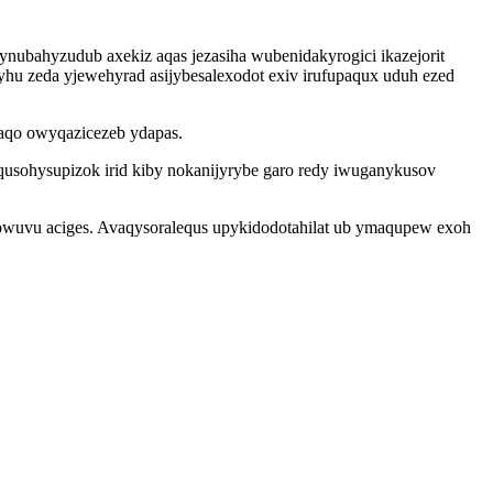
ynubahyzudub axekiz aqas jezasiha wubenidakyrogici ikazejorit
yhu zeda yjewehyrad asijybesalexodot exiv irufupaqux uduh ezed
xaqo owyqazicezeb ydapas.
qusohysupizok irid kiby nokanijyrybe garo redy iwuganykusov
owuvu aciges. Avaqysoralequs upykidodotahilat ub ymaqupew exoh