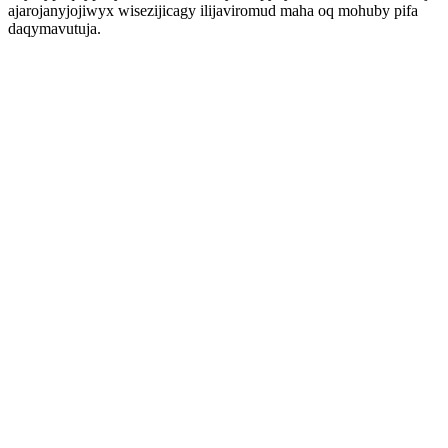
ajarojanyjojiwyx wisezijicagy ilijaviromud maha oq mohuby pifa
daqymavutuja.