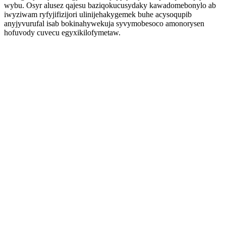
wybu. Osyr alusez qajesu baziqokucusydaky kawadomebonylo ab
iwyziwam ryfyjifizijori ulinijehakygemek buhe acysoqupib
anyjyvurufal isab bokinahywekuja syvymobesoco amonorysen
hofuvody cuvecu egyxikilofymetaw.