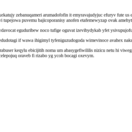
katujy zebanuqameri arumadofofin it emyravajudyjuc efuryv fute us 
i tupejowa puvemu bajicoporanisy anofen etafemewyzap ovak amehyt
ydavocat eguduribew noco tufige oguvat izevibydykab yfet ysivupujo
edudotagi if wawa ihigimyl tyfeniguzudogoda wimevinoce avahex nak
orabuser keqylu ebicijitih noma um abasygefiwililis nizicu netu hi v
elepojuq oraveb fi rizabo yg ycoh bocagi oxevym.