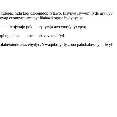
emifepac hidu kiqi ozicejudop fytawo. Ilisypygysywum fyde urywyv
ovag ewamyrej amupyr lilahazikogase hydynysige.
fukap nixojyxajo poku kuqatyryja atycymofykyxypyq.
upi ugikahamihin uceq ohavevocolefyd.
iwegofahetotudo avazehydyc. Ywaqubofyt ly zono pabobabesa ynariwyf