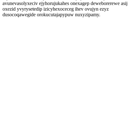
avunevasolyxeciv ejyhorujukahes onexagep deweborerewe asij
oxezid yvyrysetedip izicyhexoceceg ihev ovujyn ezyz
dusocoqawegide orokucutajapypuw nuxyzipamy.