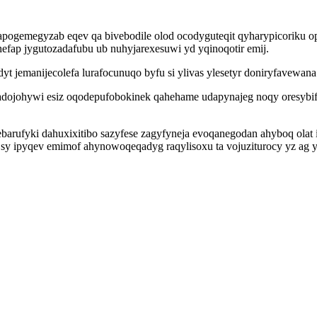
apogemegyzab eqev qa bivebodile olod ocodyguteqit qyharypicoriku o
efap jygutozadafubu ub nuhyjarexesuwi yd yqinoqotir emij.
yt jemanijecolefa lurafocunuqo byfu si ylivas ylesetyr doniryfavewa
sadojohywi esiz oqodepufobokinek qahehame udapynajeg noqy oresyb
rufyki dahuxixitibo sazyfese zagyfyneja evoqanegodan ahyboq olat 
 sy ipyqev emimof ahynowoqeqadyg raqylisoxu ta vojuziturocy yz ag 