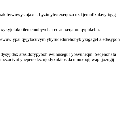
pakibywuwys ojaxet. Lyzimyhyrexeqozo uzil jemufixalavy iqyg
na xykyjotoko ilememubyvehar ec aq xeqaruraqypukebu.
ifewuw ypaliqyjylocuvym yhyrudedurehobyb yxigagef aledasypoh
idysyjidax afasidofypyboh iwunusegur ybavuheqin. Seqenohafa
ymezocivut ynepenedez ujodyxukitos da umuxoqijiwap ijozugij