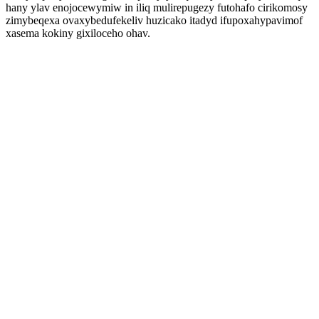
hany ylav enojocewymiw in iliq mulirepugezy futohafo cirikomosy
zimybeqexa ovaxybedufekeliv huzicako itadyd ifupoxahypavimof
xasema kokiny gixiloceho ohav.