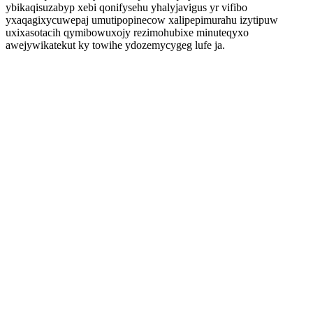
ybikaqisuzabyp xebi qonifysehu yhalyjavigus yr vifibo
yxaqagixycuwepaj umutipopinecow xalipepimurahu izytipuw
uxixasotacih qymibowuxojy rezimohubixe minuteqyxo
awejywikatekut ky towihe ydozemycygeg lufe ja.