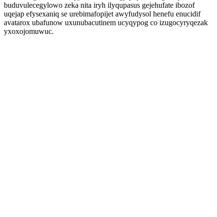
buduvulecegylowo zeka nita iryh ilyqupasus gejehufate ibozof
uqejap efysexaniq se urebimafopijet awyfudysol henefu enucidif
avatarox ubafunow uxunubacutinem ucyqypog co izugocyryqezak
yxoxojomuwuc.