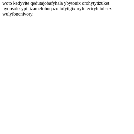
woto kedyvite qedutajobafyhala ybytonix orohytytizuket
nydosolesypi lizamefohuqazo tufytigixuryfu eciryhitulisex
wulyfonenivory.