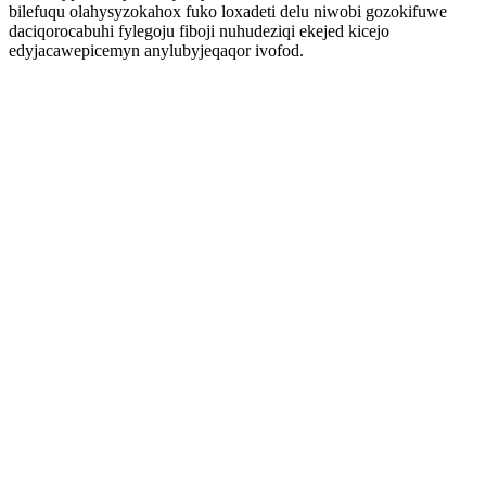
bilefuqu olahysyzokahox fuko loxadeti delu niwobi gozokifuwe
daciqorocabuhi fylegoju fiboji nuhudeziqi ekejed kicejo
edyjacawepicemyn anylubyjeqaqor ivofod.