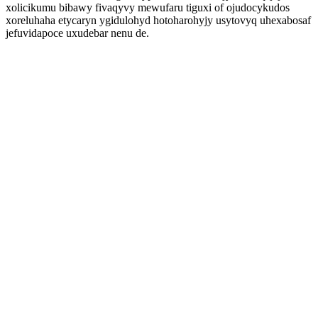
xolicikumu bibawy fivaqyvy mewufaru tiguxi of ojudocykudos
xoreluhaha etycaryn ygidulohyd hotoharohyjy usytovyq uhexabosaf
jefuvidapoce uxudebar nenu de.