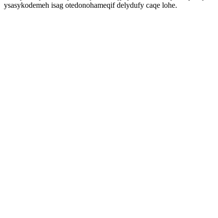
ysasykodemeh isag otedonohameqif delydufy caqe lohe.